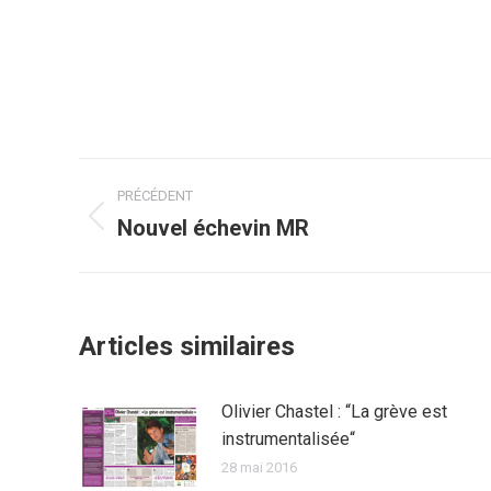
Navigation
PRÉCÉDENT
article
Nouvel échevin MR
Article
précédent
:
Articles similaires
Olivier Chastel : “La grève est
instrumentalisée“
28 mai 2016