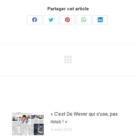
Partager cet article
Partager
Partager
Partager
Partager
Partager
sur
sur
sur
sur
sur
Facebook
Twitter
Pinterest
WhatsApp
LinkedIn
Article
suivant
:
« C’est De Wever qui s’use, pas
nous ! »
5 mars 2016