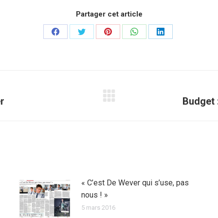
Partager cet article
Partager
Partager
Partager
Partager
Partager
sur
sur
sur
sur
sur
Facebook
Twitter
Pinterest
WhatsApp
LinkedIn
er
Budget :
Article
suivant
:
« C’est De Wever qui s’use, pas
nous ! »
5 mars 2016