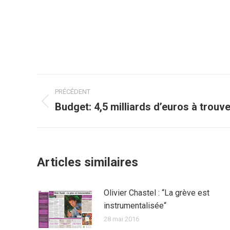
Navigation
PRÉCÉDENT
article
Budget: 4,5 milliards d’euros à trouv
Article
précédent
:
Articles similaires
Olivier Chastel : “La grève est
instrumentalisée“
28 mai 2016