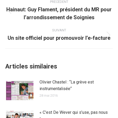
PRÉCÉDENT
article
Hainaut: Guy Flament, président du MR pour
Article
l’arrondissement de Soignies
précédent
:
SUIVANT
Un site officiel pour promouvoir l’e-facture
Article
suivant
:
Articles similaires
Olivier Chastel : “La grève est
instrumentalisée“
28 mai 2016
« C’est De Wever qui s’use, pas nous