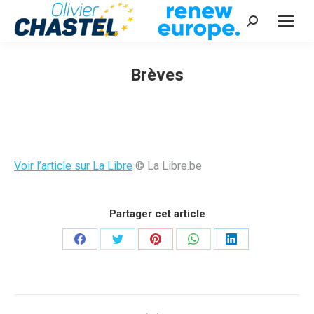
Recherche
:
Brèves
Vous êtes ici :
Voir l’article sur La Libre
© La Libre.be
Partager cet article
Partager
Partager
Partager
Partager
Partager
sur
sur
sur
sur
sur
Facebook
Twitter
Pinterest
WhatsApp
LinkedIn
Navigation