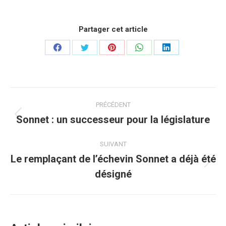
Partager cet article
Partager
Partager
Partager
Partager
Partager
sur
sur
sur
sur
sur
Facebook
Twitter
Pinterest
WhatsApp
LinkedIn
Navigation
PRÉCÉDENT
article
Sonnet : un successeur pour la législature
Article
précédent
:
SUIVANT
Le remplaçant de l’échevin Sonnet a déjà été
Article
désigné
suivant
: