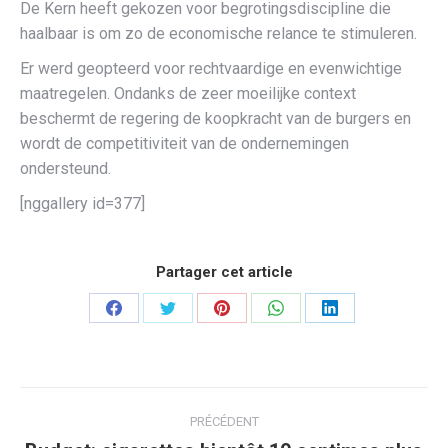
De Kern heeft gekozen voor begrotingsdiscipline die
haalbaar is om zo de economische relance te stimuleren.
Er werd geopteerd voor rechtvaardige en evenwichtige
maatregelen. Ondanks de zeer moeilijke context
beschermt de regering de koopkracht van de burgers en
wordt de competitiviteit van de ondernemingen
ondersteund.
[nggallery id=377]
Partager cet article
Partager
Partager
Partager
Partager
Partager
sur
sur
sur
sur
sur
Facebook
Twitter
Pinterest
WhatsApp
LinkedIn
Navigation
PRÉCÉDENT