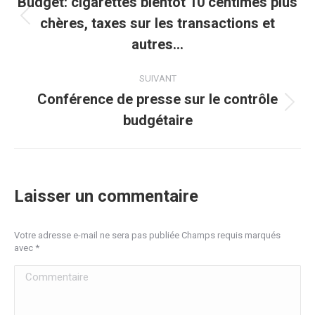
article
Budget: cigarettes bientôt 10 centimes plus
chères, taxes sur les transactions et
Article
précédent
autres…
:
SUIVANT
Conférence de presse sur le contrôle
Article
budgétaire
suivant
:
Laisser un commentaire
Votre adresse e-mail ne sera pas publiée Champs requis marqués
avec
*
Commentaire