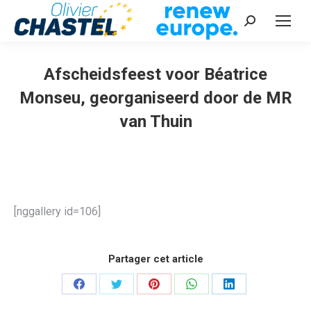
Recherche
:
Afscheidsfeest voor Béatrice
Monseu, georganiseerd door de MR
van Thuin
Vous êtes ici :
[nggallery id=106]
Partager cet article
Partager
Partager
Partager
Partager
Partager