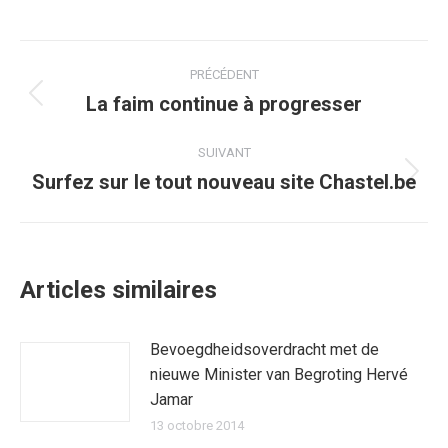
sur
sur
sur
sur
sur
Facebook
Twitter
Pinterest
WhatsApp
LinkedIn
Navigation
PRÉCÉDENT
article
La faim continue à progresser
Article
précédent
:
SUIVANT
Surfez sur le tout nouveau site Chastel.be
Article
suivant
:
Articles similaires
Bevoegdheidsoverdracht met de
nieuwe Minister van Begroting Hervé
Jamar
13 octobre 2014