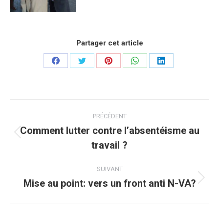
Partager cet article
Partager
Partager
Partager
Partager
Partager
sur
sur
sur
sur
sur
Facebook
Twitter
Pinterest
WhatsApp
LinkedIn
Navigation
PRÉCÉDENT
article
Comment lutter contre l’absentéisme au
Article
travail ?
précédent
:
SUIVANT
Mise au point: vers un front anti N-VA?
Article
suivant
: