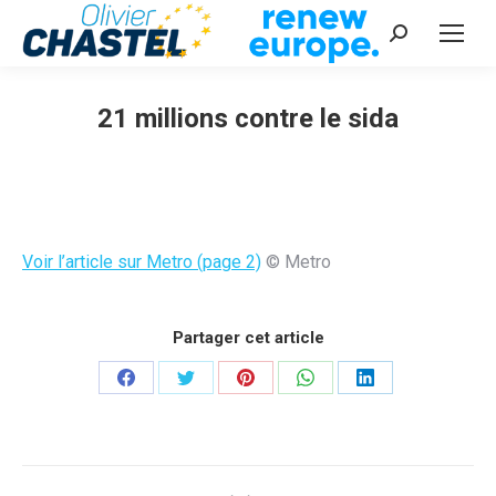
Recherche
:
21 millions contre le sida
Vous êtes ici :
Voir l’article sur Metro (page 2)
© Metro
Partager cet article
Partager
Partager
Partager
Partager
Partager
sur
sur
sur
sur
sur
Facebook
Twitter
Pinterest
WhatsApp
LinkedIn
Navigation