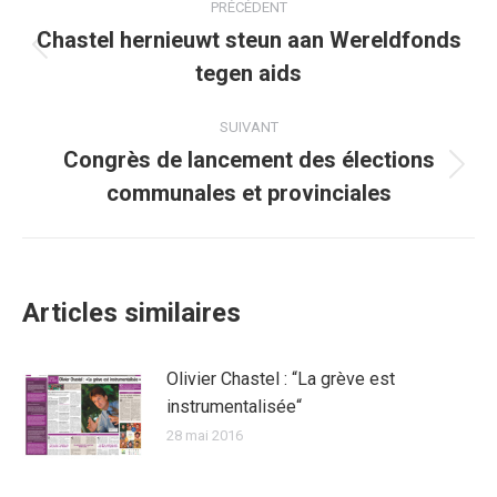
PRÉCÉDENT
article
Chastel hernieuwt steun aan Wereldfonds
Article
tegen aids
précédent
:
SUIVANT
Congrès de lancement des élections
Article
communales et provinciales
suivant
:
Articles similaires
Olivier Chastel : “La grève est
instrumentalisée“
28 mai 2016