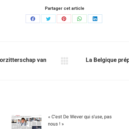
Partager cet article
Partager
Partager
Partager
Partager
Partager
sur
sur
sur
sur
sur
Facebook
Twitter
Pinterest
WhatsApp
LinkedIn
oorzitterschap van
La Belgique pré
Article
suivant
:
« C’est De Wever qui s’use, pas
nous ! »