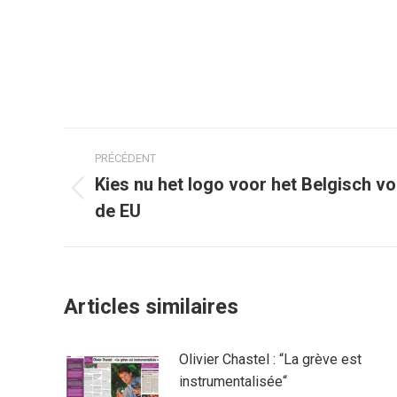
Navigation
PRÉCÉDENT
article
Kies nu het logo voor het Belgisch v
Article
de EU
précédent
:
Articles similaires
Olivier Chastel : “La grève est
instrumentalisée“