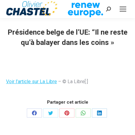
Recherche
:
Présidence belge de l’UE: “Il ne reste
qu’à balayer dans les coins »
Vous êtes ici :
Voir l’article sur La Libre
– © La Libre[:]
Partager cet article
Partager
Partager
Partager
Partager
Partager
sur
sur
sur
sur
sur