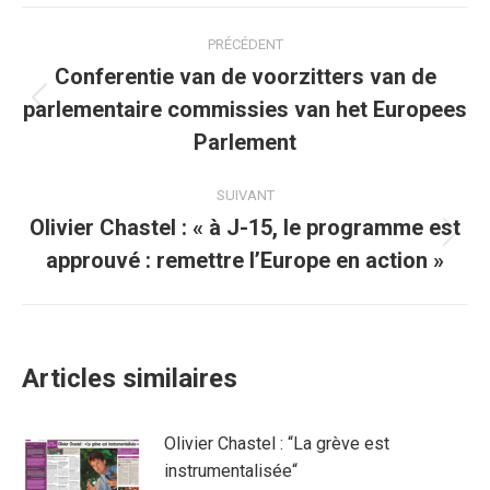
Facebook
Twitter
Pinterest
WhatsApp
LinkedIn
Navigation
PRÉCÉDENT
article
Conferentie van de voorzitters van de
parlementaire commissies van het Europees
Article
précédent
Parlement
:
SUIVANT
Olivier Chastel : « à J-15, le programme est
Article
approuvé : remettre l’Europe en action »
suivant
:
Articles similaires
Olivier Chastel : “La grève est
instrumentalisée“