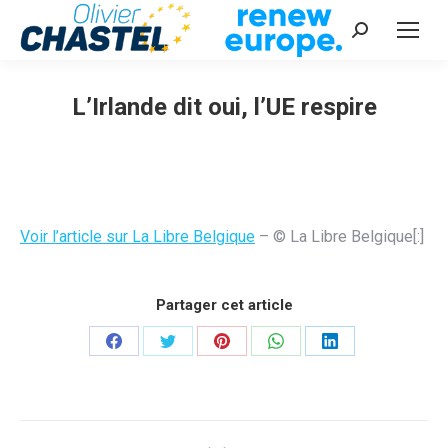
Recherche
:
L’Irlande dit oui, l’UE respire
Vous êtes ici :
Voir l’article sur La Libre Belgique
– © La Libre Belgique[:]
Partager cet article
Partager
Partager
Partager
Partager
Partager
sur
sur
sur
sur
sur
Facebook
Twitter
Pinterest
WhatsApp
LinkedIn
Navigation