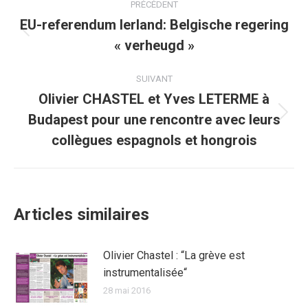
PRÉCÉDENT
article
EU-referendum Ierland: Belgische regering
Article
« verheugd »
précédent
:
SUIVANT
Olivier CHASTEL et Yves LETERME à
Budapest pour une rencontre avec leurs
Article
suivant
collègues espagnols et hongrois
:
Articles similaires
Olivier Chastel : “La grève est
instrumentalisée“
28 mai 2016