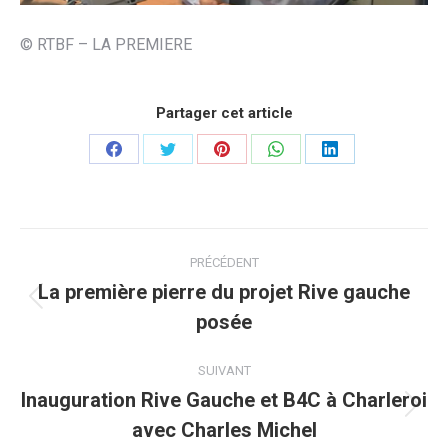
© RTBF – LA PREMIERE
Partager cet article
Partager
Partager
Partager
Partager
Partager
sur
sur
sur
sur
sur
Facebook
Twitter
Pinterest
WhatsApp
LinkedIn
Navigation
PRÉCÉDENT
article
La première pierre du projet Rive gauche
Article
posée
précédent
:
SUIVANT
Inauguration Rive Gauche et B4C à Charleroi
Article
avec Charles Michel
suivant