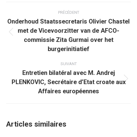
Facebook
Twitter
Pinterest
WhatsApp
LinkedIn
Navigation
PRÉCÉDENT
article
Onderhoud Staatssecretaris Olivier Chastel
met de Vicevoorzitter van de AFCO-
Article
commissie Zita Gurmai over het
précédent
burgerinitiatief
:
SUIVANT
Entretien bilatéral avec M. Andrej
PLENKOVIC, Secrétaire d’Etat croate aux
Article
suivant
Affaires européennes
:
Articles similaires