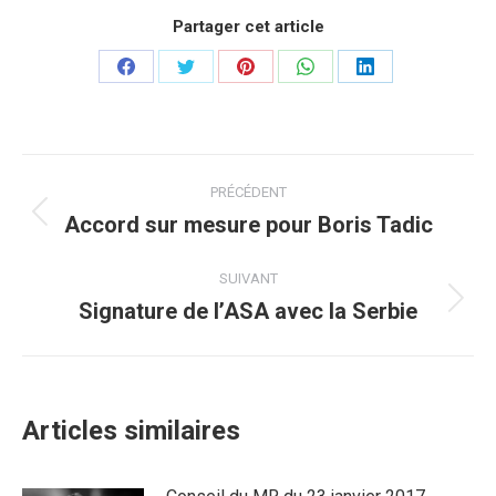
Partager cet article
Partager
Partager
Partager
Partager
Partager
sur
sur
sur
sur
sur
Facebook
Twitter
Pinterest
WhatsApp
LinkedIn
Navigation
PRÉCÉDENT
article
Accord sur mesure pour Boris Tadic
Article
précédent
:
SUIVANT
Signature de l’ASA avec la Serbie
Article
suivant
:
Articles similaires