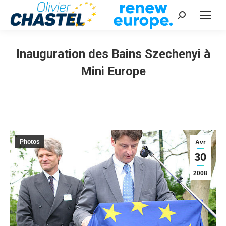
Recherche
:
Inauguration des Bains Szechenyi à
Mini Europe
Vous êtes ici :
Photos
Avr
30
2008