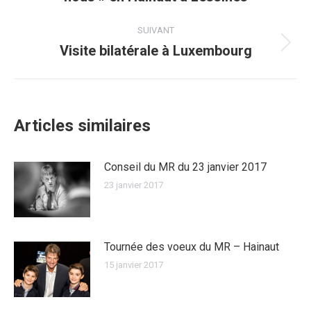
précédent
:
SUIVANT
Visite bilatérale à Luxembourg
Article
suivant
:
Articles similaires
Conseil du MR du 23 janvier 2017
23 janvier 2017
Tournée des voeux du MR – Hainaut
15 janvier 2017