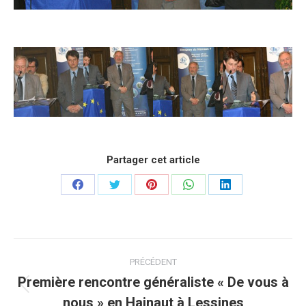
Partager cet article
Partager
Partager
Partager
Partager
Partager
sur
sur
sur
sur
sur
Facebook
Twitter
Pinterest
WhatsApp
LinkedIn
Navigation
PRÉCÉDENT
article
Première rencontre généraliste « De vous à
Article
nous » en Hainaut à Lessines