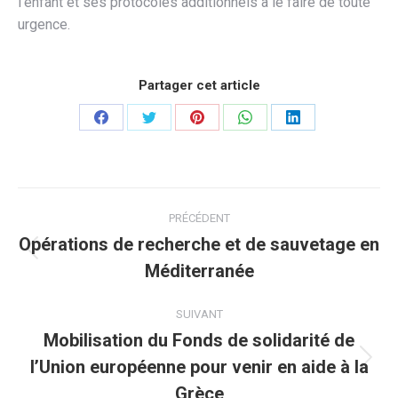
l’enfant et ses protocoles additionnels à le faire de toute
urgence.
Partager cet article
Partager
Partager
Partager
Partager
Partager
sur
sur
sur
sur
sur
Facebook
Twitter
Pinterest
WhatsApp
LinkedIn
Navigation
PRÉCÉDENT
article
Opérations de recherche et de sauvetage en
Article
Méditerranée
précédent
:
SUIVANT
Mobilisation du Fonds de solidarité de
l’Union européenne pour venir en aide à la
Article
suivant
Grèce