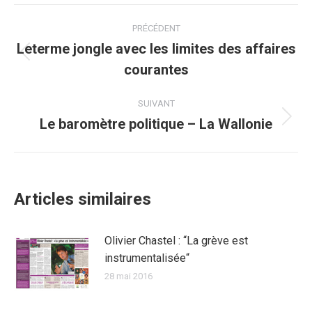
Facebook
Twitter
Pinterest
WhatsApp
LinkedIn
Navigation
PRÉCÉDENT
article
Leterme jongle avec les limites des affaires
Article
courantes
précédent
:
SUIVANT
Le baromètre politique – La Wallonie
Article
suivant
:
Articles similaires
Olivier Chastel : “La grève est
instrumentalisée“
28 mai 2016