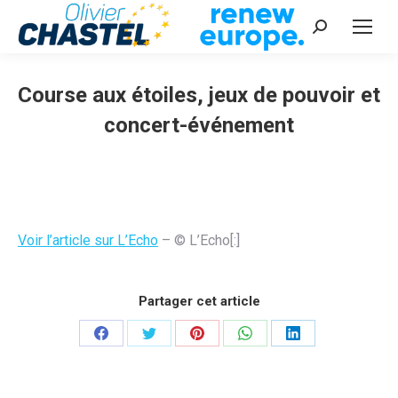
Recherche
:
Course aux étoiles, jeux de pouvoir et
concert-événement
Vous êtes ici :
Voir l’article sur L’Echo
– © L’Echo[:]
Partager cet article
Partager
Partager
Partager
Partager
Partager
sur
sur
sur
sur
sur