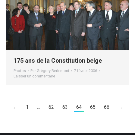
175 ans de la Constitution belge
Photos
Par
Grégory Berlemont
7 février 2006
Laisser un commentaire
←
1
…
62
63
64
65
66
→