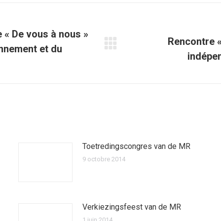
 « De vous à nous »
Rencontre «
onnement et du
Article
indépen
suivant
:
Toetredingscongres van de MR
9 octobre 2014
Verkiezingsfeest van de MR
1 juin 2014