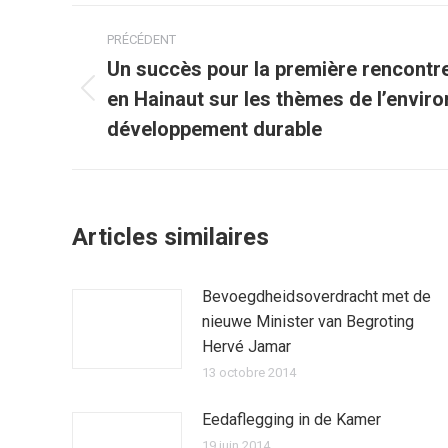
Navigation
PRÉCÉDENT
article
Un succès pour la première rencontre
en Hainaut sur les thèmes de l’envir
Article
précédent
développement durable
:
Articles similaires
Bevoegdheidsoverdracht met de
nieuwe Minister van Begroting
Hervé Jamar
13 octobre 2014
Eedaflegging in de Kamer
19 juin 2014