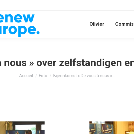
Olivier
Commiss
à nous » over zelfstandigen 
Vous êtes ici :
Accueil
Foto
Bijeenkomst « De vous à nous »…