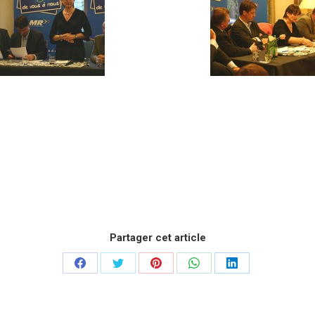
Partager cet article
Partager
Partager
Partager
Partager
Partager
sur
sur
sur
sur
sur
Facebook
Twitter
Pinterest
WhatsApp
LinkedIn