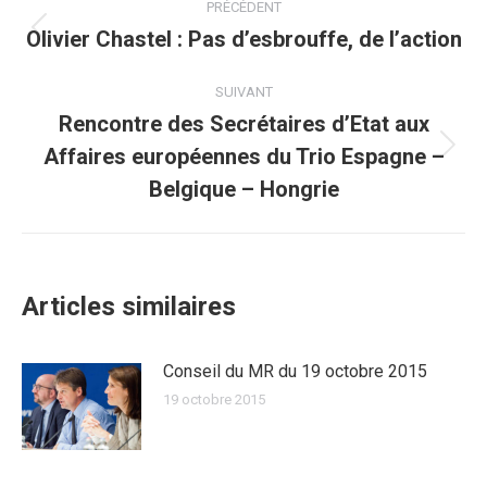
PRÉCÉDENT
article
Olivier Chastel : Pas d’esbrouffe, de l’action
Article
précédent
:
SUIVANT
Rencontre des Secrétaires d’Etat aux
Affaires européennes du Trio Espagne –
Article
suivant
Belgique – Hongrie
:
Articles similaires
Conseil du MR du 19 octobre 2015
19 octobre 2015