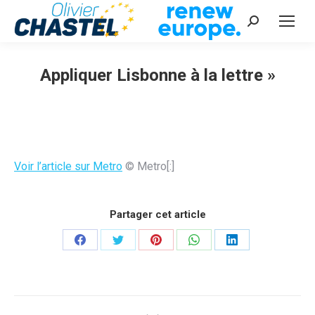
Recherche
:
Appliquer Lisbonne à la lettre »
Vous êtes ici :
Voir l’article sur Metro
© Metro[:]
Partager cet article
Partager
Partager
Partager
Partager
Partager
sur
sur
sur
sur
sur
Facebook
Twitter
Pinterest
WhatsApp
LinkedIn
Navigation