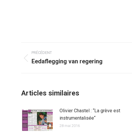
Navigation
PRÉCÉDENT
article
Eedaflegging van regering
Article
précédent
:
Articles similaires
Olivier Chastel : “La grève est
instrumentalisée“
28 mai 2016