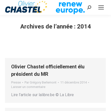
Recherche
:
Archives de l’année :
2014
Vous êtes ici :
Olivier Chastel officiellement élu
président du MR
Presse
Par
Grégory Berlemont
11 décembre 2014
Laisser un commentaire
Lire l’article sur lalibre.be © La Libre