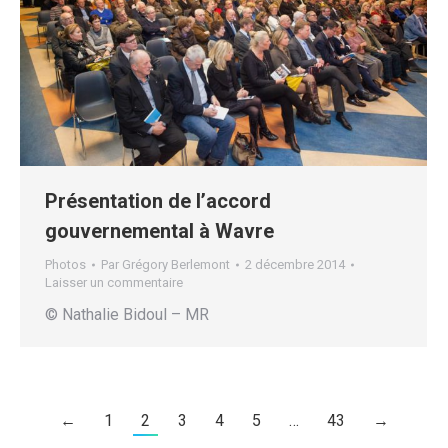
Présentation de l’accord
gouvernemental à Wavre
Photos
Par
Grégory Berlemont
2 décembre 2014
Laisser un commentaire
© Nathalie Bidoul – MR
←
1
2
3
4
5
…
43
→