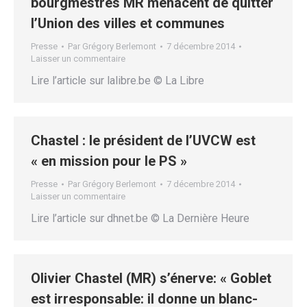
bourgmestres MR menacent de quitter
l’Union des villes et communes
Presse
Par
Grégory Berlemont
7 décembre 2014
Laisser un commentaire
Lire l’article sur lalibre.be © La Libre
Chastel : le président de l’UVCW est
« en mission pour le PS »
Presse
Par
Grégory Berlemont
7 décembre 2014
Laisser un commentaire
Lire l’article sur dhnet.be © La Dernière Heure
Olivier Chastel (MR) s’énerve: « Goblet
est irresponsable: il donne un blanc-